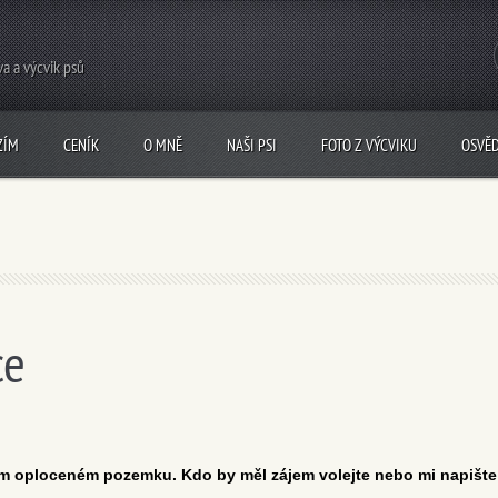
a a výcvik psů
ZÍM
CENÍK
O MNĚ
NAŠI PSI
FOTO Z VÝCVIKU
OSVĚ
ce
kém oploceném pozemku.
Kdo by měl zájem volejte nebo mi napište