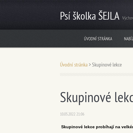
Psí školka ŠEJLA
Výchov
ÚVODNÍ STRÁNKA
NABÍ
Úvodní stránka
>
Skupinové lekce
Skupinové lek
10.05.2022 21:06
Skupinové lekce probíhají na vel