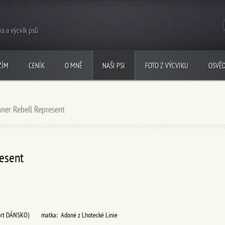
a a výcvik psů
ZÍM
CENÍK
O MNĚ
NAŠI PSI
FOTO Z VÝCVIKU
OSVĚ
ner Rebell Represent
esent
 import DÁNSKO)
matka: Adoné z Lhotecké Linie