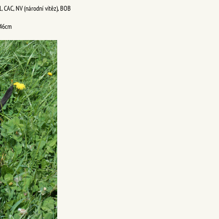
1, CAC, NV (národní vítěz), BOB
 46cm