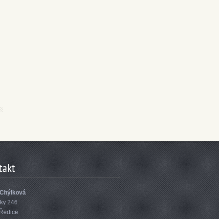
takt
Chýlková
lky 246
 Ředice