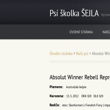
Psí školka ŠEJLA
Výchov
ÚVODNÍ STRÁNKA
NABÍ
Úvodní stránka
>
Naši psi
>
Absolut Win
Absolut Winner Rebell Repr
Plemeno:
Australská kelpie
Narozena:
13. 5. 2012
DKK 0/0 DLK 0/0
Rodiče:
otec: Skovfarmen´s Fiendish Fiery (