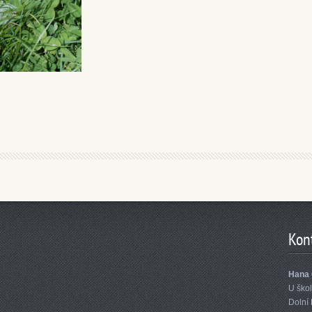
Kon
Hana 
U ško
Dolní